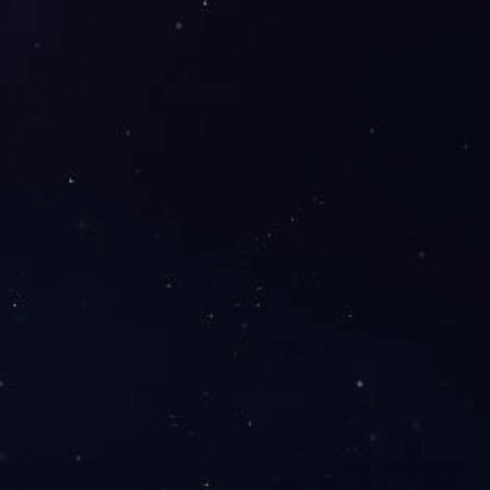
 注册资本：934.51万美元法定代表人：黄绍