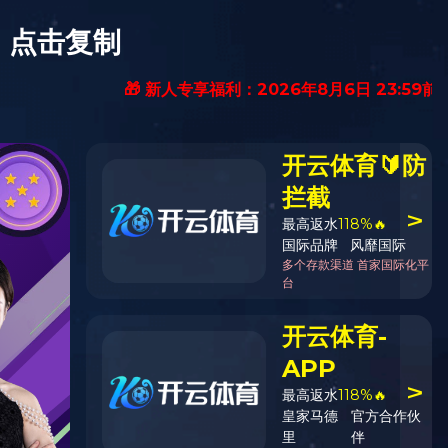
服务热线：0472-6962770
设
研发技术
产品中心
客户反馈
九游官方网
站-
咨询热线
在线留言
返回顶部