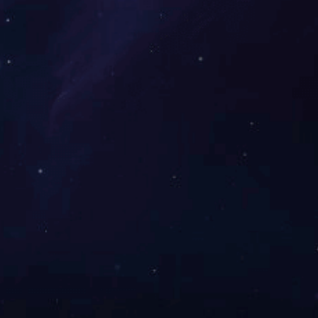
官网清美公司2021年度信息公开
美公司2021年度信息公开一、公司基本情况成立日期：1995年12月29日
治区包头市稀土高新区校园路东39号经营范围：生产
<
1
>