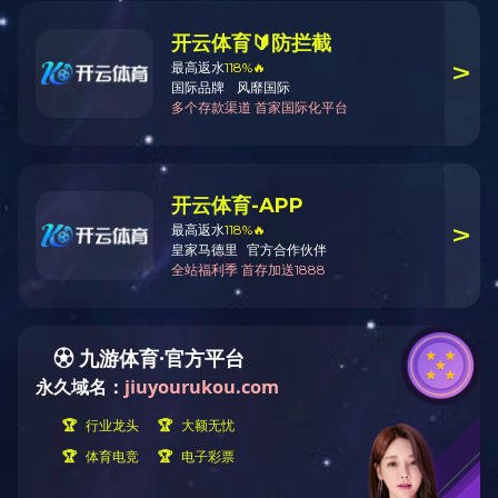
研发技术
应用
办公室电话：0472-6962770 / 销售部电话：0472-6962329 / 传真：04
地址：内蒙古包头市稀土高新技术开发区校园路东39号