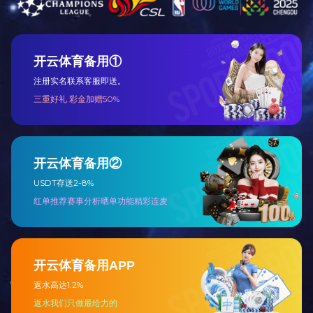
2024-07
23
九游中国有限公司官网清美
2024年以来，九游中国有限公
族共同体意识为各项工作的主线，
2024-05
23
《中国共产党纪律处分条
2024-05
30
党纪学习教育丨一图读懂
习近平总书记在二十届中央纪委三
中央办公厅印发《关于在全党开展
2024-04