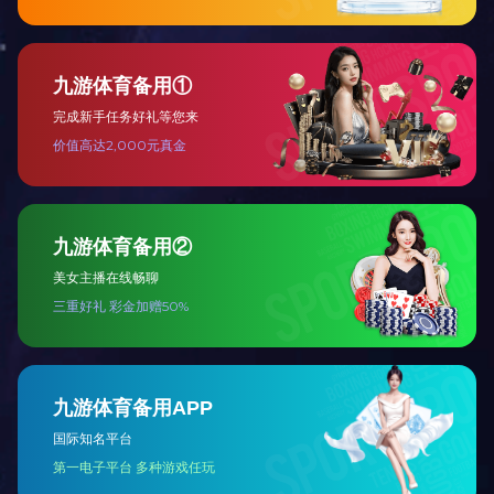
09
如实报告个人有关事项，这
1月22日，中央纪委国家监委网
实填报个人有关事项”。此前，中
2024-02
09
【爱廉说】中央纪委国家监
继元旦前夕公开通报6起形式主义
旦、春节前夕进行两次通报，充分
2024-02
26
【民族政策宣传月】@所
在2023年全区“民族法治宣传
民族理论政策和民族法律法规知识
2023-05