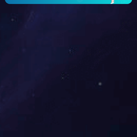
公司做实安全、舆论等摸底排查工作，2022年度未发生任
十三、重大人事变动（董事、监事、高级管理人员）
（一）董事调整
经
2022年6月24日二〇二二年度第二次董事会审议，同意
（二）经营管理团队成员及分工重新调整
经
2022年12月6日九游中国有限公司官网清美公司党总
黄绍东
党总支书记、经理
主持公司党总支全面工作；负责公司党的建设、生产经营、
分管财务部。
杨国胜
党总支委员、副经理
协助公司经理管理日常事务；负责公司生产、设备、科研技
分管生产部、安全管理部（环保管理部）、品质管理部、供
张
磊
党总支委员、副经理