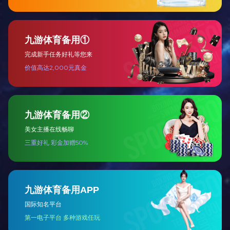
涉密信息，公司选择不予公开。
七、企业领导人薪酬水平
2022年度，北方稀土九游中国有限公司官网清美公司领导
班
八、职工权益维护
2022年1月26日，九游中国有限公司官网清美公司召开五
认真落实《安全生产法》和《工会参加生产安全事故调查处
九、履行社会责任情况
九游中国有限公司官网清美公司积极履行社会责任。
202
2
平原硬麦雪花饺子粉等作为职工福利，以实际行动支持乡村产业振
十、企业重大改制重组结果、通过产权市场转让企业产权和
无。
十一、有关部门依法要求公开的监督检查问题整改情况
2022年度，公司严格按照法律法规组织开展生产经营工作
十二、重大突发事件事态发展和应急处置情况